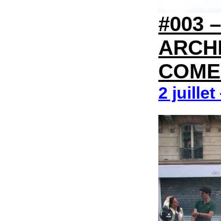
#003 
ARCH
COME
2 juille