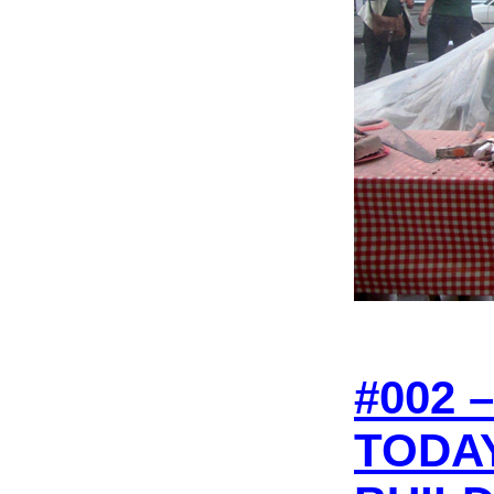
#002 
TODA