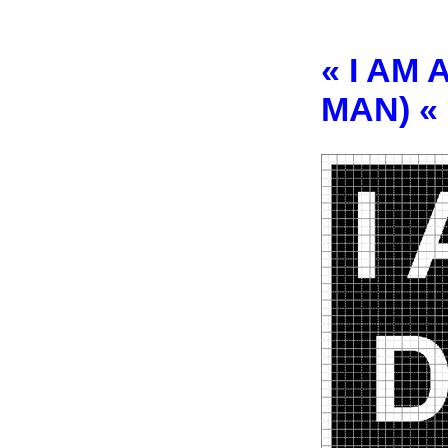
« I AM
MAN) «