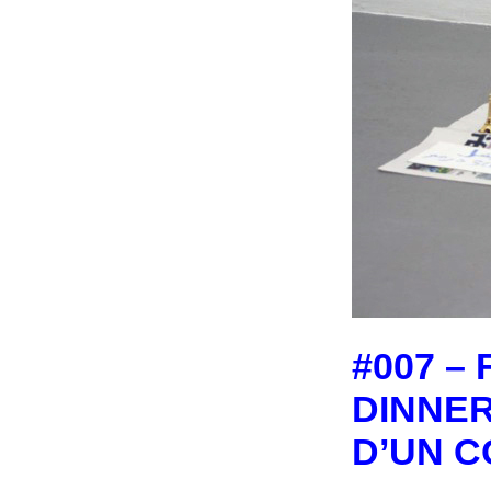
#007 – 
DINNER
D’UN C