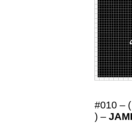
#010 –
) –
JAM