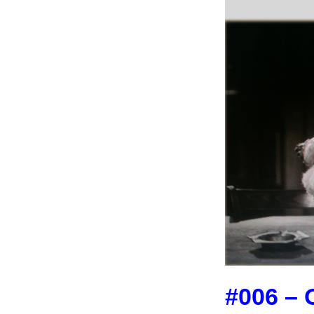
#006 –