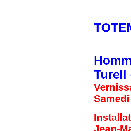
TOT
Homma
Turell
Verniss
Samedi 2
Install
Jean-Ma